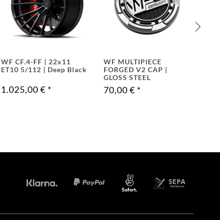
WF CF.4-FF | 22x11
WF MULTIPIECE
MIC
ET10 5/112 | Deep Black
FORGED V2 CAP |
105
GLOSS STEEL
1.025,00 €
*
31
70,00 €
*