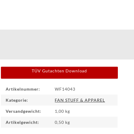
WF
WEAR
FAQ
HINTER
DEN
KULISSEN
TÜV Gutachten Download
MEILENSTEINE
Produkteigenschaft
Wert
Artikelnummer:
WF14043
Kategorie:
FAN STUFF & APPAREL
PRODUKTION
UND
Versandgewicht:
1,00 kg
TECHNOLOGIE
Artikelgewicht:
0,50
kg
PULVERBESCHICHTUNG