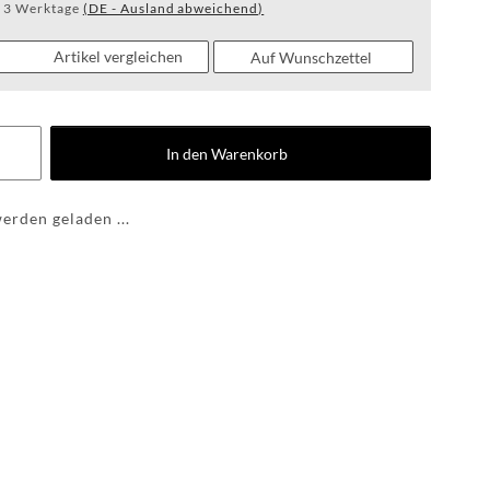
WF RACEGRID
- 3 Werktage
(DE - Ausland abweichend)
Artikel vergleichen
Auf Wunschzettel
BOLTS | LUGNUTS
In den Warenkorb
RDKS
rden geladen ...
HUB RINGS
FAN STUFF &
APPAREL
POWDERCOATING