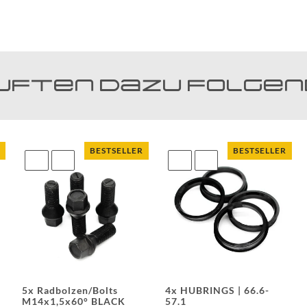
uften dazu folgend
BESTSELLER
BESTSELLER
5x Radbolzen/Bolts
4x HUBRINGS | 66.6-
M14x1,5x60° BLACK
57.1