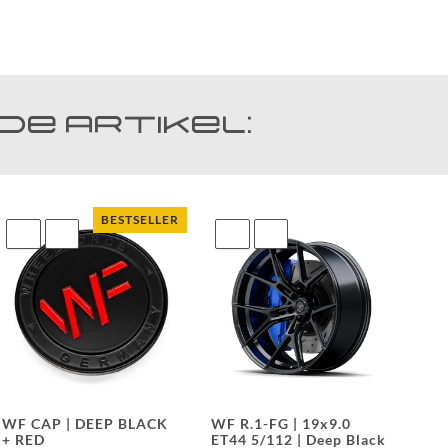
WF
DEALER
e Artikel:
WF-
CUSTOM
WF
BESTSELLER
TUNINGPOINT
NEWS
KONTAKT
HOTLINE:
+49
WF CAP | DEEP BLACK
WF R.1-FG | 19x9.0
(0)
+ RED
ET44 5/112 | Deep Black