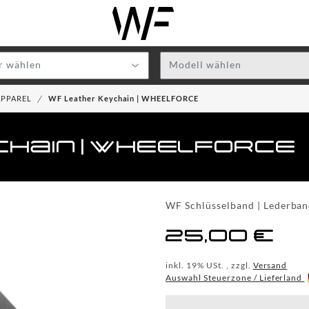
r wählen
Modell wählen
APPAREL
WF Leather Keychain | WHEELFORCE
hain | WHEELFORCE
WF Schlüsselband | Leder
25,00 €
inkl. 19% USt. , zzgl.
Versand
Auswahl Steuerzone / Lieferland