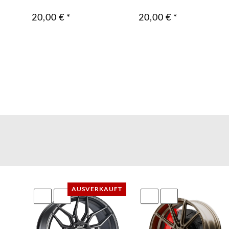
20,00 €
*
20,00 €
*
AUFT
AUSVERKAUFT