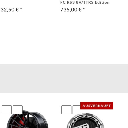
5971
FC RS3 8V/TTRS Edition
80571-
32,50 €
*
735,00 €
*
2
KONTAKT:
info@wheelforce.de
AUSVERKAUFT