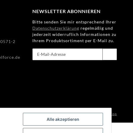
WEAR
NEWSLETTER ABONNIEREN
Bitte senden Sie mir entsprechend Ihrer
FAQ
Datenschutzerklärung
regelmäßig und
jederzeit widerruflich Informationen zu
Ihrem Produktsortiment per E-Mail zu.
HINTER
80571-2
DEN
KULISSEN
lforce.de
Abonnieren
Newsletter Abonnieren
MEILENSTEINE
PRODUKTION
UND
TECHNOLOGIE
with
by
maßarbyte
, Powered by
JTL-Shop
PULVERBESCHICHTUNG
Alle akzeptieren