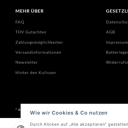
MEHR ÜBER
GESETZL
FAQ
Datenschu
TÜV Gutachten
AGB
Zahlungsmöglichkeiten
Impressu
Versandinformationen
Batteriege
Newsletter
Widerrufs
Hinter den Kulissen
* Alle Preise inkl. gesetzlicher USt., zzgl.
Versand
Wie wir Cookies & Co nutzen
Durch Klicken auf „Alle akzeptieren“ gestatte