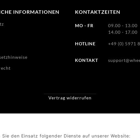
ICHE INFORMATIONEN
KONTAKTZEITEN
tz
MO - FR
09.00 - 13.00
14.00 - 17.00
HOTLINE
+49 (0) 5971 
m
setzhinweise
KONTAKT
support@whee
recht
Vertrag widerrufen
© Wheelforce GmbH
n Sie den Einsatz folgender Dienste auf unserer Website: