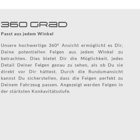
KONTAKT
360 Grad
HOTLINE:
+49
Passt aus jedem Winkel
(0)
5971
Unsere hochwertige 360° Ansicht ermöglicht es Dir,
80571-
Deine potentiellen Felgen aus jedem Winkel zu
2
KONTAKT:
betrachten. Dies bietet Dir die Möglichkeit, jedes
info@wheelforce.de
Detail Deiner Felgen genau zu sehen, als ob Du sie
direkt vor Dir hättest. Durch die Rundumansicht
kannst Du sicherstellen, dass die Felgen perfekt zu
Deinem Fahrzeug passen. Angezeigt werden Felgen in
der stärksten Konkavitätsstufe.