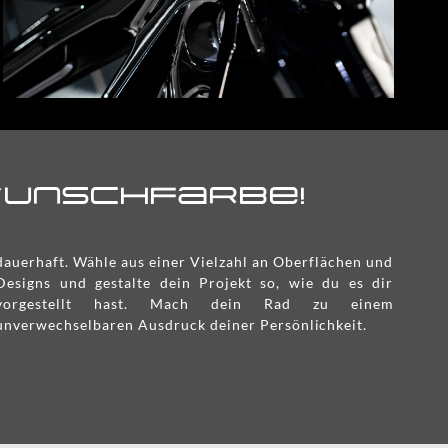
 Wunschfarbe!
unverwechselbaren Ausdruck deiner Persönlichkeit.