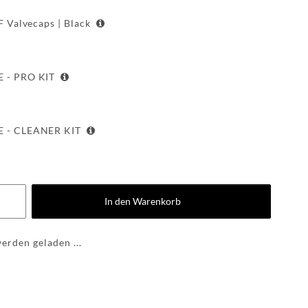
CARE
F Valvecaps | Black
ACCESSOIRES
TOGGLE DROP
 - PRO KIT
WF
WEAR
 - CLEANER KIT
FAQ
In den Warenkorb
HINTER
DEN
rden geladen ...
KULISSEN
MEILENSTEINE