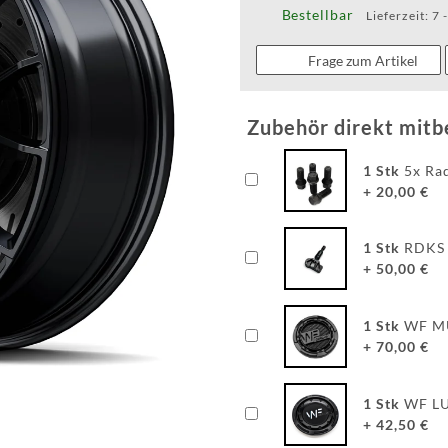
Bestellbar
Lieferzeit:
7 
Frage zum Artikel
Zubehör direkt mitb
1
Stk
5x Ra
+
20,00
€
1
Stk
RDKS 
+
50,00
€
1
Stk
WF M
+
70,00
€
1
Stk
WF L
+
42,50
€