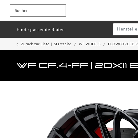
Herstelle
Finde passende Räder:
Zurück zur Liste
Startseite
WF WHEELS
FLOWFORGED 
WF CF.4-FF | 20x11