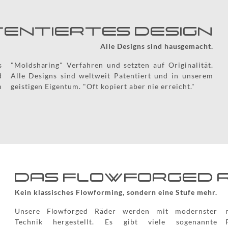
ENTIERTES DESIGN
Alle Designs sind hausgemacht.
s
.
d
m
m
geistigen Eigentum. "Oft kopiert aber nie erreicht."
DAS FLOWFORGED 
Kein klassisches Flowforming, sondern eine Stufe mehr.
Unsere Flowforged Räder werden mit modernster
nachgefräst und das Gewicht wie bei einem echten
Technik hergestellt. Es gibt viele sogenannte
Forged Rad optimiert. Die Optik ist demnach deutlich