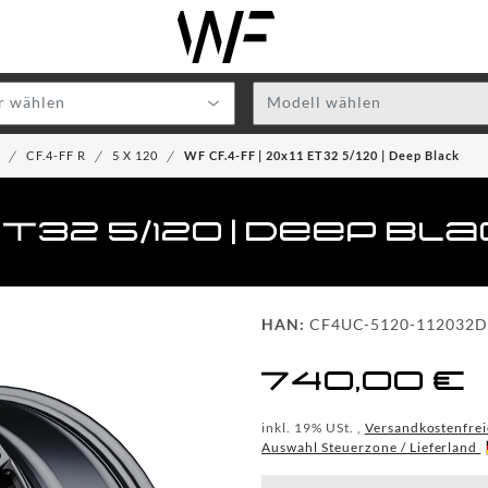
r wählen
Modell wählen
R
CF.4-FF R
5 X 120
WF CF.4-FF | 20x11 ET32 5/120 | Deep Black
 ET32 5/120 | Deep Bl
HAN:
CF4UC-5120-112032
740,00 €
inkl. 19% USt. ,
Versandkostenfrei
Auswahl Steuerzone / Lieferland