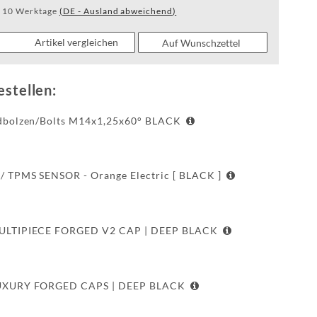
SL.1-FF
- 10 Werktage
(DE - Ausland abweichend)
SL.2-FF
Artikel vergleichen
Auf Wunschzettel
CF.3-FF R
estellen:
CF.4-FF R
dbolzen/Bolts M14x1,25x60° BLACK
HE.1-FF
/ TPMS SENSOR - Orange Electric [ BLACK ]
X.HE-FF
X.RSM-FF
ULTIPIECE FORGED V2 CAP | DEEP BLACK
FULL FORGED
TOGGLE DR
UXURY FORGED CAPS | DEEP BLACK
WF