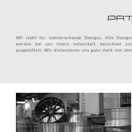
PAT
WF steht für bahnbrechende Designs. Alle Design
"Moldsharing" Verfahren und setzten auf Originalität
werden bei uns intern entwickelt, berechnet un
Alle Designs sind weltweit Patentiert und in unsere
ausgetüftelt. Wir distanzieren uns ganz stark von de