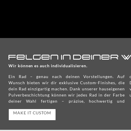
Felgen in Deiner
Wir können es auch individualisieren.
Ein Rad – genau nach deinen Vorstellungen. Auf
dauerhaft. Wähle aus einer Vielzahl an Oberflächen und
Wunsch bieten wir dir exklusive Custom-Finishes, die
Designs und gestalte dein Projekt so, wie du es dir
dein Rad einzigartig machen. Dank unserer hauseigenen
vorgestellt hast. Mach dein Rad zu einem
Pulverbeschichtung können wir jedes Rad in der Farbe
deiner Wahl fertigen – präzise, hochwertig und
MAKE IT CUSTOM