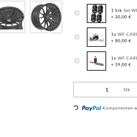
1
Stk
Set W
+
20,00
€
1
x
WF CARE
+
80,00
€
1
x
WF CARE
+
39,00
€
Stk
Komponenten we
Loading...