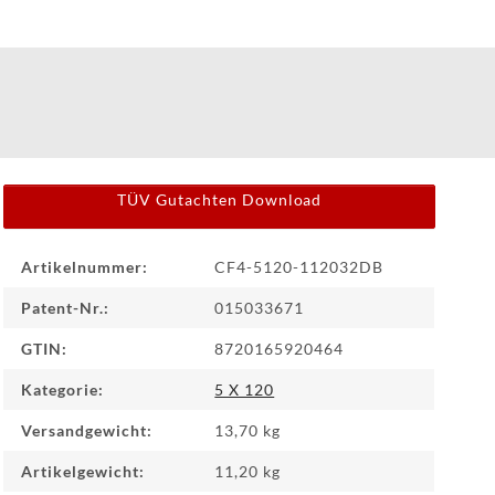
PRODUKTION
UND
TECHNOLOGIE
PULVERBESCHICHTUNG
WF
TÜV Gutachten Download
DEALER
Produkteigenschaft
Wert
Artikelnummer:
CF4-5120-112032DB
WF-
CUSTOM
Patent-Nr.:
015033671
GTIN:
8720165920464
WF
TUNINGPOINT
Kategorie:
5 X 120
Versandgewicht:
13,70 kg
NEWS
Artikelgewicht:
11,20
kg