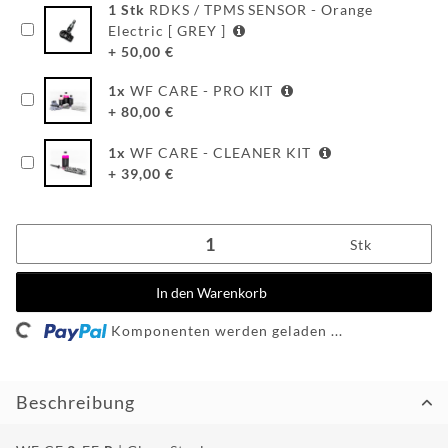
WF
1
Stk
RDKS / TPMS SENSOR - Orange
Electric [ GREY ]
DEALER
+
50,00
€
WF-
1
x
WF CARE - PRO KIT
CUSTOM
+
80,00
€
WF
1
x
WF CARE - CLEANER KIT
TUNINGPOINT
+
39,00
€
NEWS
Stk
KONTAKT
In den Warenkorb
ng...
HOTLINE:
Komponenten werden geladen ...
+49
(0)
5971
80571-
Beschreibung
2
KONTAKT: