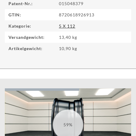
Patent-Nr.:
015048379
GTIN:
8720618926913
Kategorie:
5 X 112
Versandgewicht:
13,40 kg
Artikelgewicht:
10,90
kg
68%