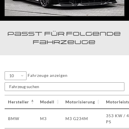
passt für folgende
Fahrzeuge
Fahrzeuge anzeigen
Hersteller
Modell
Motorisierung
Motorleist
353 KW / 
BMW
M3
M3 G234M
PS