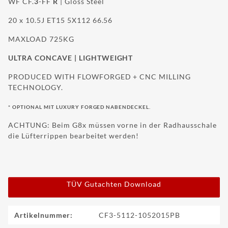
info@wheelforce.de
WF CF.
3
-FF
R
| Gloss Steel
20 x 10.5J ET15 5X112 66.56
MAXLOAD 725KG
ULTRA CONCAVE | LIGHTWEIGHT
PRODUCED WITH FLOWFORGED + CNC MILLING
TECHNOLOGY.
* OPTIONAL MIT LUXURY FORGED NABENDECKEL.
ACHTUNG: Beim G8x müssen vorne in der Radhausschale
die Lüfterrippen bearbeitet werden!
TÜV Gutachten Download
Produkteigenschaft
Wert
Artikelnummer:
CF3-5112-1052015PB