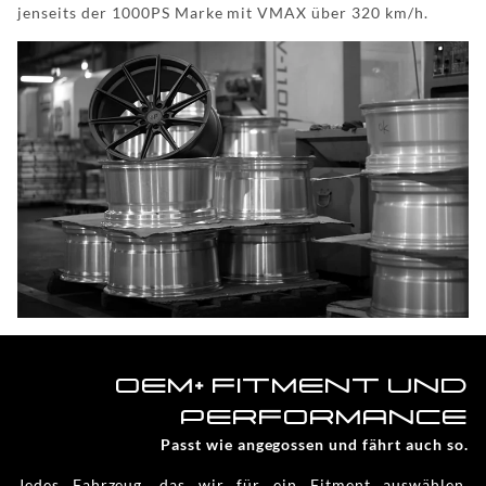
jenseits der 1000PS Marke mit VMAX über 320 km/h.
OEM+ FITMENT UND
PERFORMANCE
Passt wie angegossen und fährt auch so.
Jedes Fahrzeug, das wir für ein Fitment auswählen,