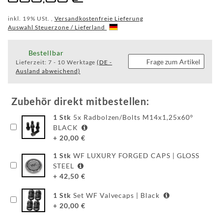
WF
inkl. 19% USt. ,
Versandkostenfreie Lieferung
Auswahl Steuerzone / Lieferland
WEAR
Bestellbar
Frage zum Artikel
Lieferzeit:
7 - 10 Werktage
(DE -
FAQ
Ausland abweichend)
HINTER
DEN
Zubehör direkt mitbestellen:
KULISSEN
1
Stk
5x Radbolzen/Bolts M14x1,25x60°
BLACK
MEILENSTEINE
+
20,00
€
PRODUKTION
1
Stk
WF LUXURY FORGED CAPS | GLOSS
STEEL
UND
+
42,50
€
TECHNOLOGIE
1
Stk
Set WF Valvecaps | Black
PULVERBESCHICHTUNG
+
20,00
€