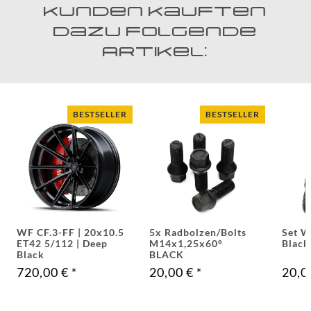
Kunden kauften
dazu folgende
Artikel:
BESTSELLER
BESTSELLER
Set WF Valvecaps |
RDKS / TPMS
WF L
Black
SENSOR - Orange
CAPS
Electric [ BLACK ]
20,00 €
*
50,00 €
*
42,5