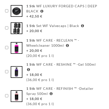
WF
1
Stk
WF LUXURY FORGED CAPS | DEEP
DEALER
BLACK
+
42,50
€
WF-
CUSTOM
1
Stk
Set WF Valvecaps | Black
+
20,00
€
WF
1
Stk
WF CARE - RECLEAN ™ -
TUNINGPOINT
Wheelcleaner 1000ml
+
20,00
€
NEWS
(20,00 € pro 1 l)
KONTAKT
1
Stk
WF CARE - RESHINE ™ -Gel 500ml
+
18,00
€
HOTLINE:
(36,00 € pro 1 l)
+49
(0)
1
Stk
WF CARE - REFINISH ™ -Detailer
5971
Spray 500ml
80571-
+
18,00
€
2
(36,00 € pro 1 l)
KONTAKT: