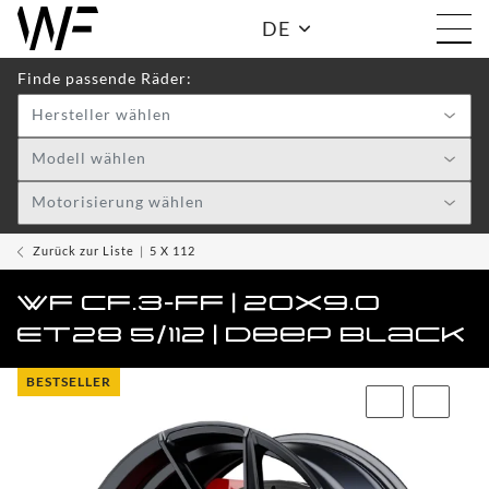
DE
Finde passende Räder:
Hersteller wählen
Shop:
Modell wählen
Motorisierung wählen
WF
TOGGLE DRO
WHEELS
Zurück zur Liste
5 X 112
FLOWFORGED
WF CF.3-FF | 20x9.0
TOGG
R
ET28 5/112 | Deep Black
CF.1-FF
BESTSELLER
CF.2-FF
SL.1-FF