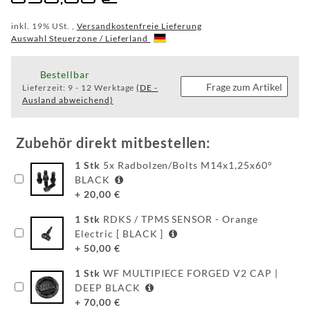
WF
inkl. 19% USt. ,
Versandkostenfreie Lieferung
Auswahl Steuerzone / Lieferland
WEAR
Bestellbar
Frage zum Artikel
Lieferzeit:
9 - 12 Werktage
(DE -
FAQ
Ausland abweichend)
HINTER
DEN
Zubehör direkt mitbestellen:
KULISSEN
1
Stk
5x Radbolzen/Bolts M14x1,25x60°
BLACK
MEILENSTEINE
+
20,00
€
PRODUKTION
1
Stk
RDKS / TPMS SENSOR - Orange
Electric [ BLACK ]
UND
+
50,00
€
TECHNOLOGIE
1
Stk
WF MULTIPIECE FORGED V2 CAP |
PULVERBESCHICHTUNG
DEEP BLACK
+
70,00
€