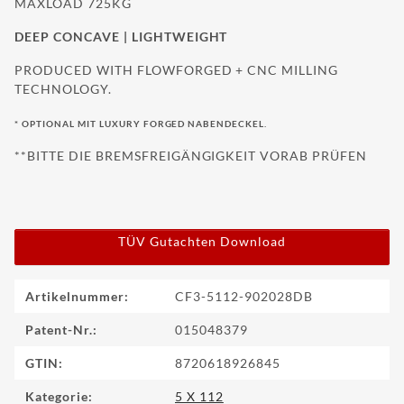
MAXLOAD 725KG
DEEP CONCAVE | LIGHTWEIGHT
PRODUCED WITH FLOWFORGED + CNC MILLING
TECHNOLOGY.
* OPTIONAL MIT LUXURY FORGED NABENDECKEL.
**BITTE DIE BREMSFREIGÄNGIGKEIT VORAB PRÜFEN
TÜV Gutachten Download
Produkteigenschaft
Wert
Artikelnummer:
CF3-5112-902028DB
Patent-Nr.:
015048379
GTIN:
8720618926845
Kategorie:
5 X 112