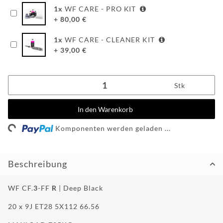
info@wheelforce.de
1
x
WF CARE - PRO KIT
+
80,00
€
1
x
WF CARE - CLEANER KIT
+
39,00
€
Stk
In den Warenkorb
Komponenten werden geladen ...
Loading...
Beschreibung
WF CF.
3
-FF
R
| Deep Black
20 x 9J ET28 5X112 66.56