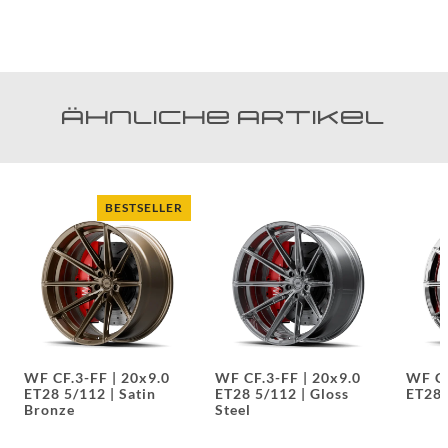
Ähnliche Artikel
WF CF.3-FF | 20x9.0
WF CF.3-FF | 20x9.0
WF C
ET28 5/112 | Rhodium
ET28 5/112 | Piano
ET18
Black
Blac