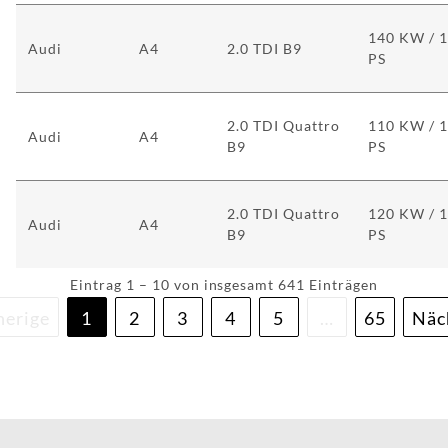
140 KW / 
Audi
A4
2.0 TDI B9
PS
2.0 TDI Quattro
110 KW / 
Audi
A4
B9
PS
2.0 TDI Quattro
120 KW / 
Audi
A4
B9
PS
Eintrag 1 – 10 von insgesamt 641 Einträgen
herige
1
2
3
4
5
…
65
Näc