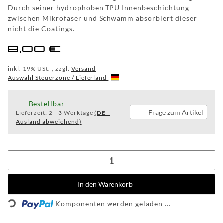
Durch seiner hydrophoben TPU Innenbeschichtung
CUSTOM
zwischen Mikrofaser und Schwamm absorbiert dieser
nicht die Coatings.
WF
8,00 €
TUNINGPOINT
NEWS
inkl. 19% USt. , zzgl.
Versand
Auswahl Steuerzone / Lieferland
KONTAKT
Bestellbar
Frage zum Artikel
Lieferzeit:
2 - 3 Werktage
(DE -
HOTLINE:
Ausland abweichend)
+49
(0)
5971
80571-
2
KONTAKT:
In den Warenkorb
info@wheelforce.de
Loading...
Komponenten werden geladen ...