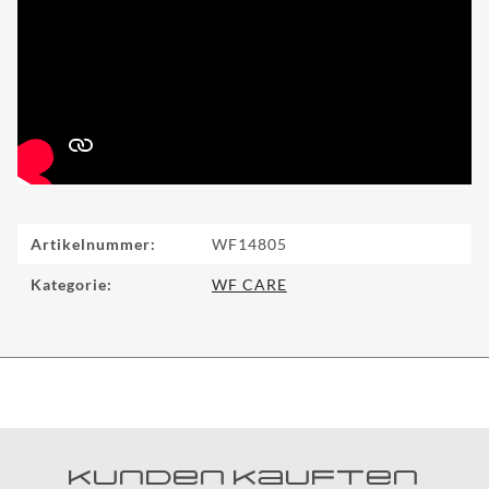
Produkteigenschaft
Wert
Artikelnummer:
WF14805
Kategorie:
WF CARE
Kunden kauften