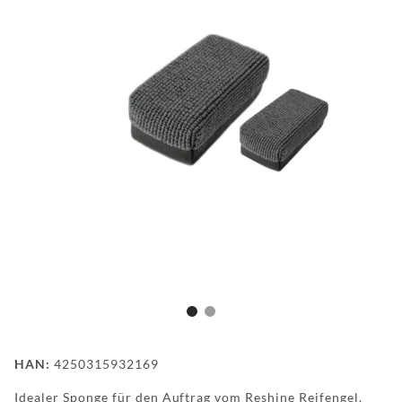
FAQ
HINTER
DEN
KULISSEN
MEILENSTEINE
PRODUKTION
UND
TECHNOLOGIE
PULVERBESCHICHTUNG
WF
DEALER
HAN:
4250315932169
Idealer Sponge für den Auftrag vom Reshine Reifengel.
WF-