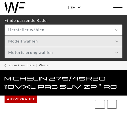
DE
Finde passende Räder:
Hersteller wählen
Shop:
Modell wählen
Motorisierung wählen
WF
TOGGLE DRO
WHEELS
Zurück zur Liste
Winter
WF
MICHELIN 275/45R20
CARE
110VXL PA5 SUV ZP * RG
ACCESSOIRES
TOGGLE
AUSVERKAUFT
WF
WEAR