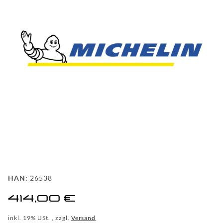
FAQ
HINTER
DEN
KULISSEN
MEILENSTEINE
PRODUKTION
UND
TECHNOLOGIE
PULVERBESCHICHTUNG
HAN:
26538
WF
414,00 €
DEALER
inkl. 19% USt. , zzgl.
Versand
WF-