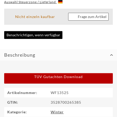
Auswahl Steuerzone / Lieferland
CUSTOM
Nicht einzeln kaufbar
Frage zum Artikel
WF
TUNINGPOINT
Benachrichtigen, wenn verfügbar
NEWS
KONTAKT
Beschreibung
HOTLINE:
+49
(0)
TÜV Gutachten Download
5971
80571-
2
KONTAKT:
Produkteigenschaft
Wert
Artikelnummer:
WF13525
info@wheelforce.de
GTIN:
3528700265385
Kategorie:
Winter