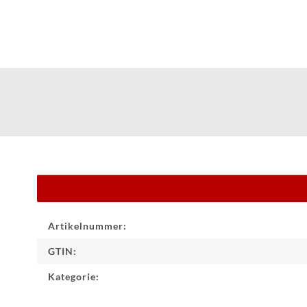
Produkteigenschaft
Wert
Artikelnummer:
GTIN:
Kategorie: