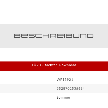
Beschreibung
TÜV Gutachten Download
WF13921
3528702535684
Sommer