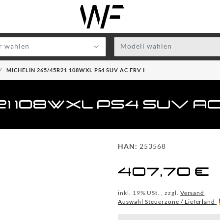
r wählen
Modell wählen
MICHELIN 265/45R21 108WXL PS4 SUV AC FRV I
1 108WXL PS4 SUV AC
HAN:
253568
407,70 €
inkl. 19% USt. , zzgl.
Versand
Auswahl Steuerzone / Lieferland