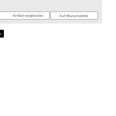
WEAR
Artikel vergleichen
Auf Wunschzettel
FAQ
r
HINTER
DEN
KULISSEN
MEILENSTEINE
PRODUKTION
UND
TECHNOLOGIE
PULVERBESCHICHTUNG