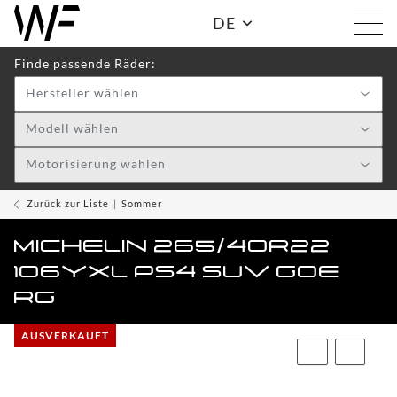
DE
Finde passende Räder:
Hersteller wählen
Shop:
Modell wählen
Motorisierung wählen
WF
TOGGLE DRO
WHEELS
Zurück zur Liste
Sommer
WF
MICHELIN 265/40R22
CARE
106YXL PS4 SUV GOE
ACCESSOIRES
RG
TOGGLE
AUSVERKAUFT
WF
WEAR