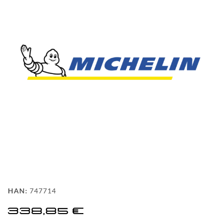
FAQ
HINTER
DEN
KULISSEN
MEILENSTEINE
PRODUKTION
UND
TECHNOLOGIE
PULVERBESCHICHTUNG
WF
HAN:
747714
DEALER
338,85 €
WF-