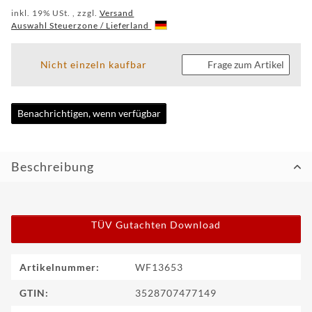
inkl. 19% USt. , zzgl.
Versand
CUSTOM
Auswahl Steuerzone / Lieferland
WF
TUNINGPOINT
Nicht einzeln kaufbar
Frage zum Artikel
NEWS
Benachrichtigen, wenn verfügbar
KONTAKT
Beschreibung
HOTLINE:
+49
(0)
5971
80571-
TÜV Gutachten Download
2
KONTAKT:
info@wheelforce.de
Produkteigenschaft
Wert
Artikelnummer:
WF13653
GTIN:
3528707477149