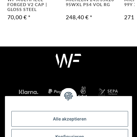
FORGED V2 CAP |
95WXL PS4 VOL RG
99Y X
GLOSS STEEL
70,00 €
*
248,40 €
*
271,
Alle akzeptieren
Mehr über
Konfigurieren