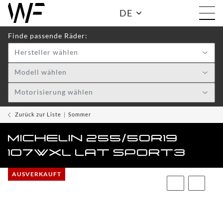
DE
Finde passende Räder:
Hersteller wählen
Shop:
Modell wählen
Motorisierung wählen
WF
TOGGLE DRO
WHEELS
Zurück zur Liste
Sommer
WF
MICHELIN 255/50R19
CARE
107WXL LAT SPORT3
ACCESSOIRES
TOGGLE
AUSVERKAUFT
WF
WEAR