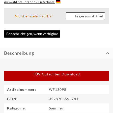
Auswahl Steuerzone / Lieferland
CUSTOM
Nicht einzeln kaufbar
Frage zum Artikel
WF
TUNINGPOINT
Benachrichtigen, wenn verfügbar
NEWS
KONTAKT
Beschreibung
HOTLINE:
+49
(0)
TÜV Gutachten Download
5971
80571-
2
KONTAKT:
Produkteigenschaft
Wert
Artikelnummer:
WF13098
info@wheelforce.de
GTIN:
3528708594784
Kategorie:
Sommer