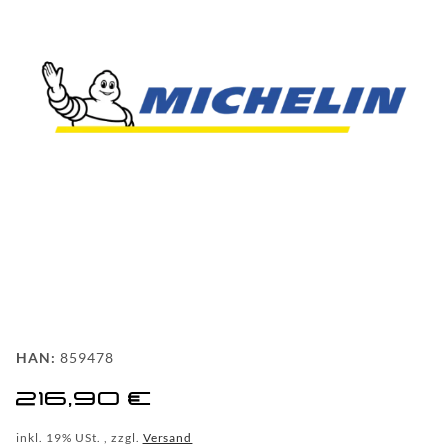
FAQ
HINTER
DEN
KULISSEN
MEILENSTEINE
PRODUKTION
UND
TECHNOLOGIE
PULVERBESCHICHTUNG
HAN:
859478
WF
216,90 €
DEALER
inkl. 19% USt. , zzgl.
Versand
WF-