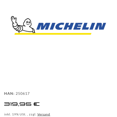
FAQ
HINTER
DEN
KULISSEN
MEILENSTEINE
PRODUKTION
UND
TECHNOLOGIE
PULVERBESCHICHTUNG
HAN:
250617
WF
319,95 €
DEALER
inkl. 19% USt. , zzgl.
Versand
WF-