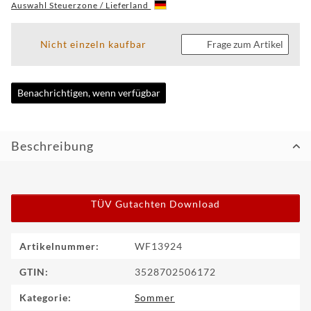
Auswahl Steuerzone / Lieferland
CUSTOM
Nicht einzeln kaufbar
Frage zum Artikel
WF
TUNINGPOINT
Benachrichtigen, wenn verfügbar
NEWS
KONTAKT
Beschreibung
HOTLINE:
+49
(0)
TÜV Gutachten Download
5971
80571-
2
KONTAKT:
Produkteigenschaft
Wert
Artikelnummer:
WF13924
info@wheelforce.de
GTIN:
3528702506172
Kategorie:
Sommer