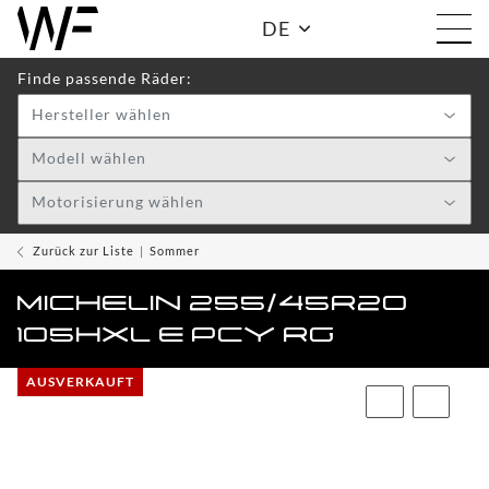
DE
Finde passende Räder:
Hersteller wählen
Shop:
Modell wählen
Motorisierung wählen
WF
TOGGLE DRO
WHEELS
Zurück zur Liste
Sommer
WF
MICHELIN 255/45R20
CARE
105HXL E PCY RG
ACCESSOIRES
TOGGLE
AUSVERKAUFT
WF
WEAR