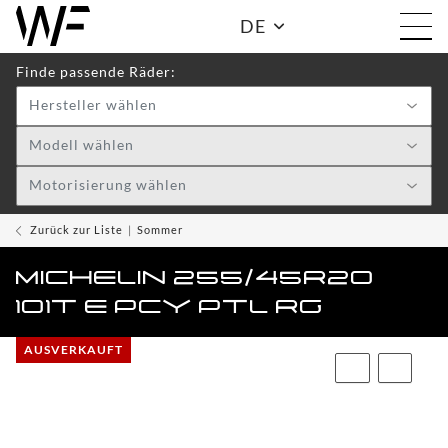
DE
Finde passende Räder:
Hersteller wählen
Shop:
Modell wählen
Motorisierung wählen
WF
TOGGLE DRO
WHEELS
Zurück zur Liste
Sommer
WF
MICHELIN 255/45R20
CARE
101T E PCY PTL RG
ACCESSOIRES
TOGGLE
AUSVERKAUFT
WF
WEAR