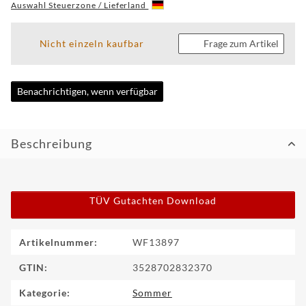
Auswahl Steuerzone / Lieferland
CUSTOM
Nicht einzeln kaufbar
Frage zum Artikel
WF
TUNINGPOINT
Benachrichtigen, wenn verfügbar
NEWS
KONTAKT
Beschreibung
HOTLINE:
+49
(0)
TÜV Gutachten Download
5971
80571-
2
KONTAKT:
Produkteigenschaft
Wert
Artikelnummer:
WF13897
info@wheelforce.de
GTIN:
3528702832370
Kategorie:
Sommer