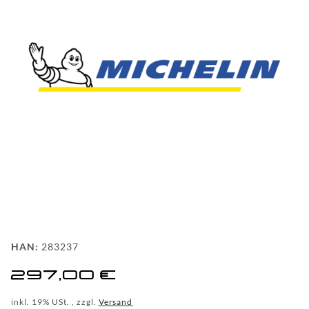
FAQ
HINTER
DEN
KULISSEN
MEILENSTEINE
PRODUKTION
UND
TECHNOLOGIE
PULVERBESCHICHTUNG
HAN:
283237
WF
297,00 €
DEALER
inkl. 19% USt. , zzgl.
Versand
WF-