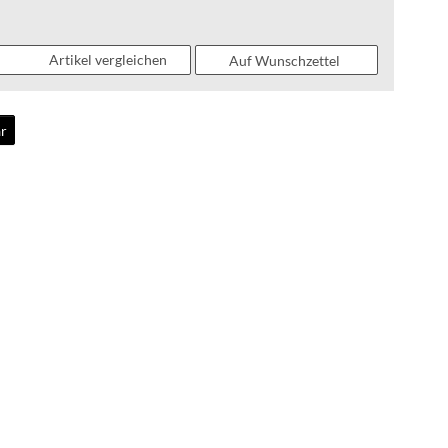
WEAR
Artikel vergleichen
Auf Wunschzettel
FAQ
r
HINTER
DEN
KULISSEN
MEILENSTEINE
PRODUKTION
UND
TECHNOLOGIE
PULVERBESCHICHTUNG