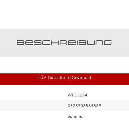
Beschreibung
TÜV Gutachten Download
WF13164
3528706584589
Sommer