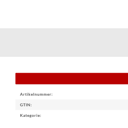
Produkteigenschaft
Wert
Artikelnummer:
GTIN:
Kategorie: