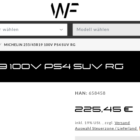
r wählen
Modell wählen
MICHELIN 255/45R19 100V PS4 SUV RG
19 100V PS4 SUV RG
HAN:
658458
225,45 €
inkl. 19% USt. , zzgl.
Versand
Auswahl Steuerzone / Lieferland