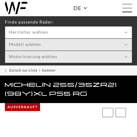
DE
Finde passende Räder:
Hersteller wählen
Shop:
Modell wählen
Motorisierung wählen
WF
TOGGLE DRO
WHEELS
Zurück zur Liste
Sommer
WF
MICHELIN 255/35ZR21
CARE
(98Y)XL PS5 RG
ACCESSOIRES
TOGGLE
AUSVERKAUFT
WF
WEAR