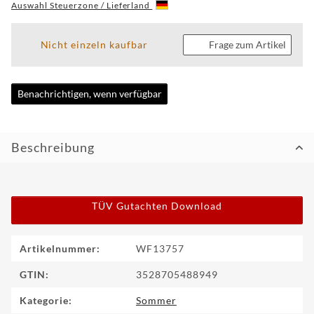
Auswahl Steuerzone / Lieferland
CUSTOM
Nicht einzeln kaufbar
Frage zum Artikel
WF
TUNINGPOINT
Benachrichtigen, wenn verfügbar
NEWS
KONTAKT
Beschreibung
HOTLINE:
+49
(0)
TÜV Gutachten Download
5971
80571-
2
KONTAKT:
Produkteigenschaft
Wert
Artikelnummer:
WF13757
info@wheelforce.de
GTIN:
3528705488949
Kategorie:
Sommer