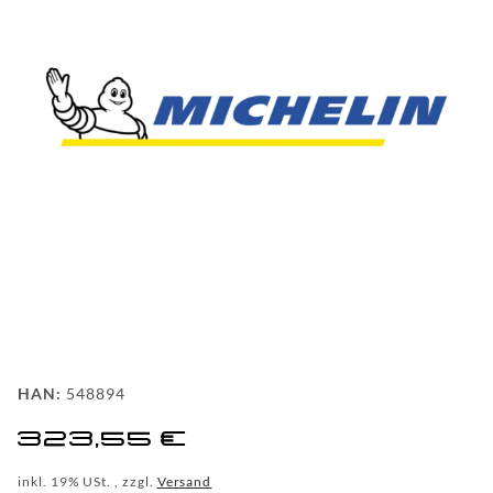
FAQ
HINTER
DEN
KULISSEN
MEILENSTEINE
PRODUKTION
UND
TECHNOLOGIE
PULVERBESCHICHTUNG
HAN:
548894
WF
323,55 €
DEALER
inkl. 19% USt. , zzgl.
Versand
WF-