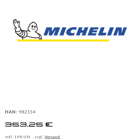
FAQ
HINTER
DEN
KULISSEN
MEILENSTEINE
PRODUKTION
UND
TECHNOLOGIE
PULVERBESCHICHTUNG
HAN:
982154
WF
353,25 €
DEALER
inkl. 19% USt. , zzgl.
Versand
WF-