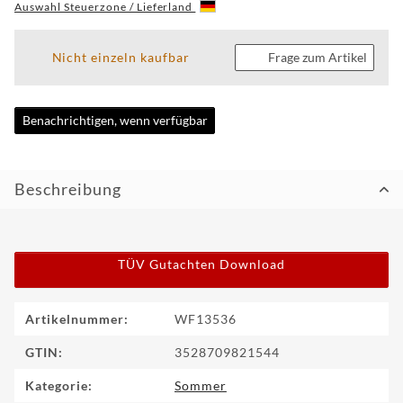
Auswahl Steuerzone / Lieferland
CUSTOM
Nicht einzeln kaufbar
Frage zum Artikel
WF
TUNINGPOINT
Benachrichtigen, wenn verfügbar
NEWS
KONTAKT
Beschreibung
HOTLINE:
+49
(0)
TÜV Gutachten Download
5971
80571-
2
KONTAKT:
Produkteigenschaft
Wert
Artikelnummer:
WF13536
info@wheelforce.de
GTIN:
3528709821544
Kategorie:
Sommer