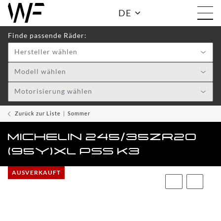
DE
Finde passende Räder:
Hersteller wählen
Shop:
Modell wählen
Motorisierung wählen
WF
TOGGLE DRO
WHEELS
Zurück zur Liste
Sommer
WF
MICHELIN 245/35ZR20
CARE
(95Y)XL PSS K3
ACCESSOIRES
TOGGLE
AUSVERKAUFT
WF
WEAR