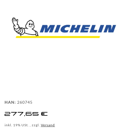
FAQ
HINTER
DEN
KULISSEN
MEILENSTEINE
PRODUKTION
UND
TECHNOLOGIE
PULVERBESCHICHTUNG
HAN:
260745
WF
277,65 €
DEALER
inkl. 19% USt. , zzgl.
Versand
WF-