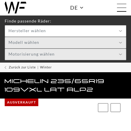
DE
Finde passende Räder:
Hersteller wählen
Shop:
Modell wählen
Motorisierung wählen
WF
TOGGLE DRO
WHEELS
Zurück zur Liste
Winter
WF
MICHELIN 235/65R19
CARE
109VXL LAT ALP2
ACCESSOIRES
TOGGLE
AUSVERKAUFT
WF
WEAR