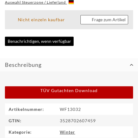
Auswahl Steuerzone / Lieferland
CUSTOM
Nicht einzeln kaufbar
Frage zum Artikel
WF
TUNINGPOINT
Benachrichtigen, wenn verfügbar
NEWS
KONTAKT
Beschreibung
HOTLINE:
+49
(0)
TÜV Gutachten Download
5971
80571-
2
KONTAKT:
Produkteigenschaft
Wert
Artikelnummer:
WF13032
info@wheelforce.de
GTIN:
3528702607459
Kategorie:
Winter