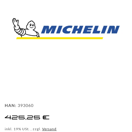
FAQ
HINTER
DEN
KULISSEN
MEILENSTEINE
PRODUKTION
UND
TECHNOLOGIE
PULVERBESCHICHTUNG
HAN:
393060
WF
425,25 €
DEALER
inkl. 19% USt. , zzgl.
Versand
WF-