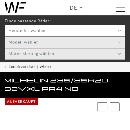
DE
Finde passende Räder:
Hersteller wählen
Shop:
Modell wählen
Motorisierung wählen
WF
TOGGLE DRO
WHEELS
Zurück zur Liste
Winter
WF
MICHELIN 235/35R20
CARE
92VXL PA4 N0
ACCESSOIRES
TOGGLE
AUSVERKAUFT
WF
WEAR