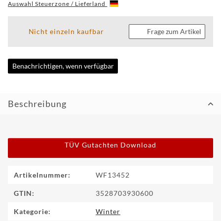
Auswahl Steuerzone / Lieferland
CUSTOM
Nicht einzeln kaufbar
Frage zum Artikel
WF
TUNINGPOINT
Benachrichtigen, wenn verfügbar
NEWS
KONTAKT
Beschreibung
HOTLINE:
+49
(0)
TÜV Gutachten Download
5971
80571-
2
KONTAKT:
Produkteigenschaft
Wert
Artikelnummer:
WF13452
info@wheelforce.de
GTIN:
3528703930600
Kategorie:
Winter