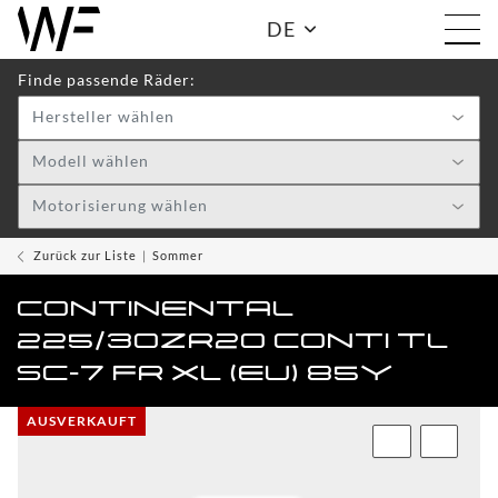
DE
Finde passende Räder:
Hersteller wählen
Shop:
Modell wählen
Motorisierung wählen
WF
TOGGLE DRO
WHEELS
Zurück zur Liste
Sommer
WF
CONTINENTAL
CARE
225/30ZR20 CONTI TL
ACCESSOIRES
SC-7 FR XL (EU) 85Y
TOGGLE
AUSVERKAUFT
WF
WEAR