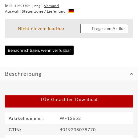
inkl. 19% USt. , zzgl.
Versand
CUSTOM
Auswahl Steuerzone / Lieferland
WF
TUNINGPOINT
Nicht einzeln kaufbar
Frage zum Artikel
NEWS
Benachrichtigen, wenn verfügbar
KONTAKT
Beschreibung
HOTLINE:
+49
(0)
5971
80571-
TÜV Gutachten Download
2
KONTAKT:
info@wheelforce.de
Produkteigenschaft
Wert
Artikelnummer:
WF12652
GTIN:
4019238078770