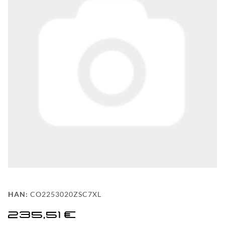
FAQ
HINTER
DEN
KULISSEN
MEILENSTEINE
PRODUKTION
UND
TECHNOLOGIE
PULVERBESCHICHTUNG
WF
HAN:
CO2253020ZSC7XL
DEALER
235,51 €
WF-