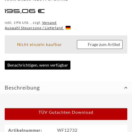
CUSTOM
195,06 €
WF
inkl. 19% USt. , zzgl.
Versand
TUNINGPOINT
Auswahl Steuerzone / Lieferland
NEWS
Nicht einzeln kaufbar
Frage zum Artikel
KONTAKT
Benachrichtigen, wenn verfügbar
HOTLINE:
+49
(0)
Beschreibung
5971
80571-
2
KONTAKT:
info@wheelforce.de
TÜV Gutachten Download
Produkteigenschaft
Wert
Artikelnummer:
WF12732