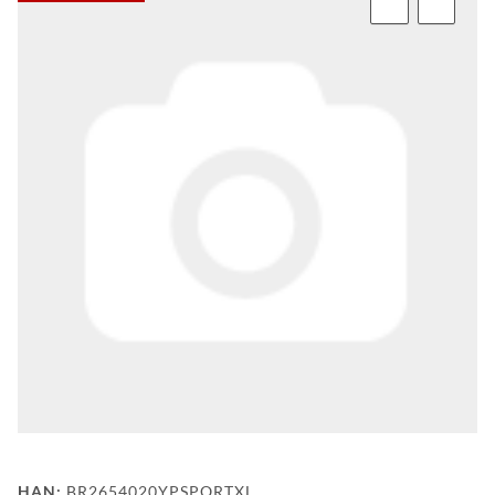
FAQ
HINTER
DEN
KULISSEN
MEILENSTEINE
PRODUKTION
UND
TECHNOLOGIE
PULVERBESCHICHTUNG
WF
DEALER
WF-
HAN:
BR2654020YPSPORTXL