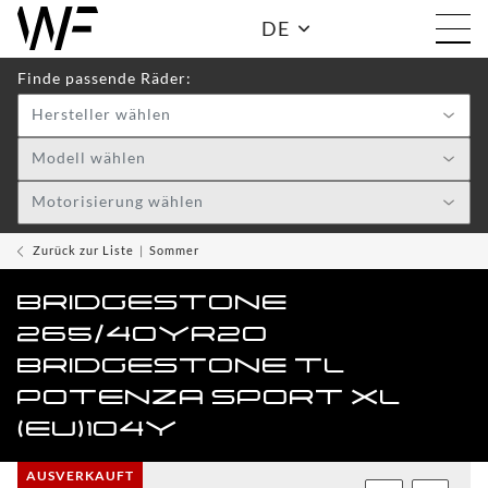
DE
Finde passende Räder:
Hersteller wählen
Shop:
Modell wählen
Motorisierung wählen
WF
TOGGLE DRO
WHEELS
Zurück zur Liste
Sommer
WF
BRIDGESTONE
CARE
265/40YR20
ACCESSOIRES
BRIDGESTONE TL
TOGGLE
POTENZA SPORT XL
(EU)104Y
WF
WEAR
AUSVERKAUFT