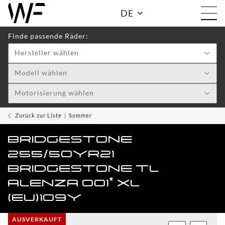
DE
Finde passende Räder:
Hersteller wählen
Shop:
Modell wählen
Motorisierung wählen
WF
TOGGLE DRO
WHEELS
Zurück zur Liste
Sommer
WF
BRIDGESTONE
CARE
255/50YR21
ACCESSOIRES
BRIDGESTONE TL
TOGGLE
ALENZA 001* XL
(EU)109Y
WF
WEAR
AUSVERKAUFT