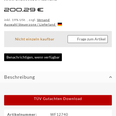
CUSTOM
200,29 €
WF
inkl. 19% USt. , zzgl.
Versand
TUNINGPOINT
Auswahl Steuerzone / Lieferland
NEWS
Nicht einzeln kaufbar
Frage zum Artikel
KONTAKT
Benachrichtigen, wenn verfügbar
HOTLINE:
+49
(0)
Beschreibung
5971
80571-
2
KONTAKT:
info@wheelforce.de
TÜV Gutachten Download
Produkteigenschaft
Wert
Artikelnummer:
WF12740