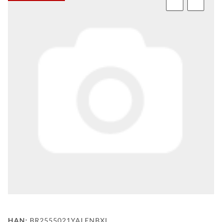
FAQ
HINTER
DEN
KULISSEN
MEILENSTEINE
PRODUKTION
UND
TECHNOLOGIE
PULVERBESCHICHTUNG
WF
DEALER
WF-
HAN:
BR2555021YALENBXL