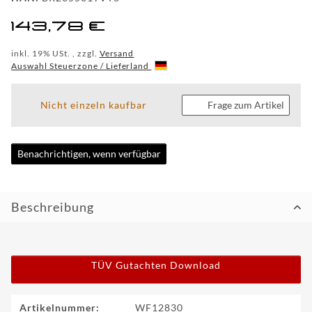
CUSTOM
143,78 €
WF
inkl. 19% USt. , zzgl.
Versand
TUNINGPOINT
Auswahl Steuerzone / Lieferland
NEWS
Nicht einzeln kaufbar
Frage zum Artikel
KONTAKT
Benachrichtigen, wenn verfügbar
HOTLINE:
+49
(0)
Beschreibung
5971
80571-
2
KONTAKT:
info@wheelforce.de
TÜV Gutachten Download
Produkteigenschaft
Wert
Artikelnummer:
WF12830