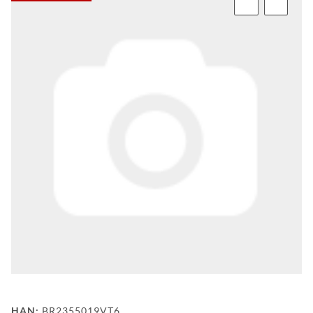
FAQ
HINTER
DEN
KULISSEN
MEILENSTEINE
PRODUKTION
UND
TECHNOLOGIE
PULVERBESCHICHTUNG
WF
DEALER
WF-
HAN:
BR2355019VT6