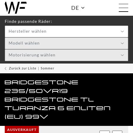
DE
Finde passende Räder:
Hersteller wählen
Shop:
Modell wählen
Motorisierung wählen
WF
TOGGLE DRO
WHEELS
Zurück zur Liste
Sommer
WF
BRIDGESTONE
CARE
235/50VR19
ACCESSOIRES
BRIDGESTONE TL
TOGGLE
TURANZA 6 Enliten
(EU) 99V
WF
WEAR
AUSVERKAUFT